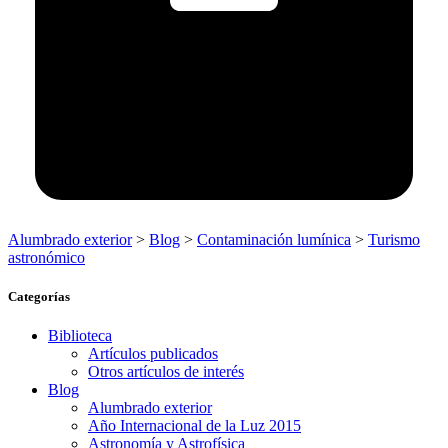
Alumbrado exterior
>
Blog
>
Contaminación lumínica
>
Turismo
astronómico
Categorías
Biblioteca
Artículos publicados
Otros artículos de interés
Blog
Alumbrado exterior
Año Internacional de la Luz 2015
Astronomía y Astrofísica