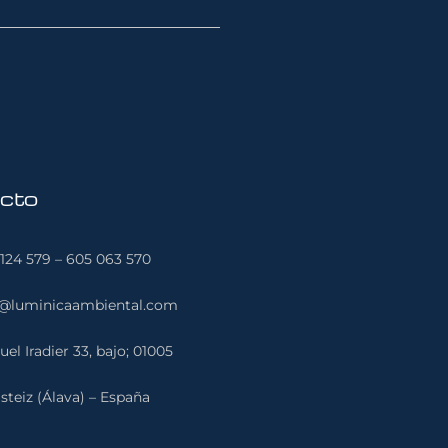
cto
124 579 – 605 063 570
o@luminicaambiental.com
el Iradier 33, bajo; 01005
steiz (Álava) – España