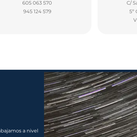
605 063 570
C/ S
945 124 579
5º 
V
rabajamos a nivel