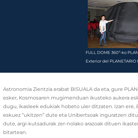
FULL DOME 360º-ko PLANE
Exterior del PLANETARIO F
Astronomia Zientzia erabat BISUALA da eta, gure PL
esker, Kosmosaren mugimenduan ikusteko aukera es
dugu, ikasleek edukiak hobeto uler ditzaten. Izan ere, 
eskuez “ukitzen” dute eta Unibertsoak inguratzen ditu
dute, argi-kutsadurak zer-nolako arazoak dituen ikast
bitartean.