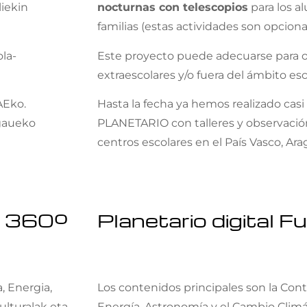
liekin
nocturnas con telescopios
para los a
familias (estas actividades son opciona
la-
Este proyecto puede adecuarse para ot
extraescolares y/o fuera del ámbito esc
AEko.
Hasta la fecha ya hemos realizado cas
 gaueko
PLANETARIO con talleres y observació
centros escolares en el País Vasco, Ara
me 360º
Planetario digital 
, Energia,
Los contenidos principales son la Con
ulturalak eta
Energía, Astronomía y el Cambio Climá