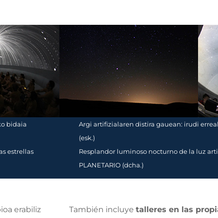
ko bidaia
Argi artifizialaren distira gauean: irudi er
(esk.)
as estrellas
Resplandor luminoso nocturno de la luz artifi
PLANETARIO (dcha.)
oa erabiliz
También incluye
talleres en las prop