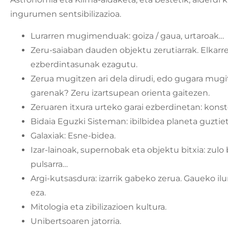
ingurumen sentsibilizazioa.
Lurarren mugimenduak: goiza / gaua, urtaroak…
Zeru-saiaban dauden objektu zerutiarrak. Elkarr
ezberdintasunak ezagutu.
Zerua mugitzen ari dela dirudi, edo gugara mug
garenak? Zeru izartsupean orienta gaitezen.
Zeruaren itxura urteko garai ezberdinetan: konst
Bidaia Eguzki Sisteman: ibilbidea planeta guztie
Galaxiak: Esne-bidea.
Izar-lainoak, supernobak eta objektu bitxia: zulo 
pulsarra…
Argi-kutsasdura: izarrik gabeko zerua. Gaueko il
eza.
Mitologia eta zibilizazioen kultura.
Unibertsoaren jatorria.