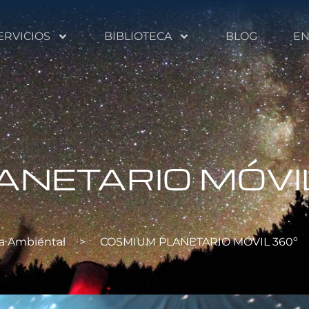
ERVICIOS
BIBLIOTECA
BLOG
EN
NETARIO MÓVI
a Ambiental
>
COSMIUM PLANETARIO MÓVIL 360º