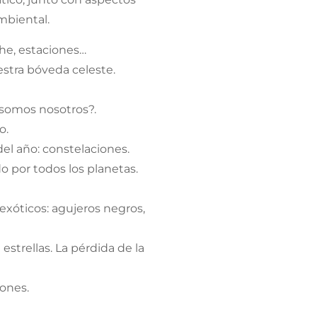
mbiental.
che, estaciones…
stra bóveda celeste.
¿somos nosotros?.
o.
el año: constelaciones.
do por todos los planetas.
exóticos: agujeros negros,
estrellas. La pérdida de la
iones.