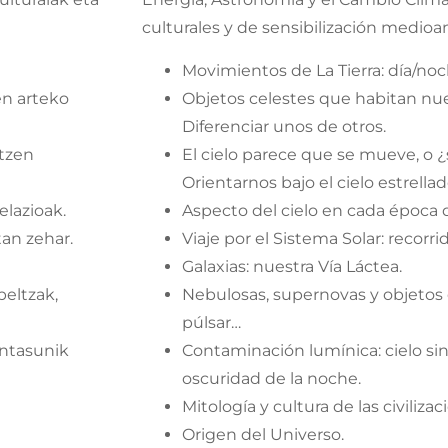
culturales y de sensibilización medioa
Movimientos de La Tierra: día/no
en arteko
Objetos celestes que habitan nue
Diferenciar unos de otros.
itzen
El cielo parece que se mueve, o 
Orientarnos bajo el cielo estrellad
elazioak.
Aspecto del cielo en cada época d
tan zehar.
Viaje por el Sistema Solar: recorri
Galaxias: nuestra Vía Láctea.
beltzak,
Nebulosas, supernovas y objetos 
púlsar…
untasunik
Contaminación lumínica: cielo sin 
oscuridad de la noche.
Mitología y cultura de las civilizac
Origen del Universo.