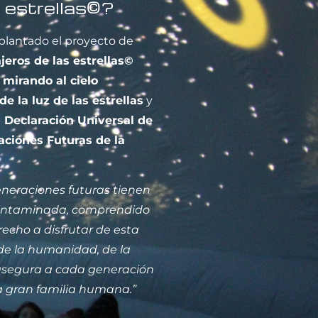
s estrellas©?
plantado el proyecto de
jeros de las estrellas©
mirando al cielo
de la luz de las estrellas
y
la Declaración Universal de
ciones Futuras de la
eneraciones futuras tienen
contaminada, comprendido
echo a disfrutar de esta
a de la humanidad, de la
e asegura a cada generación
la gran familia humana.”