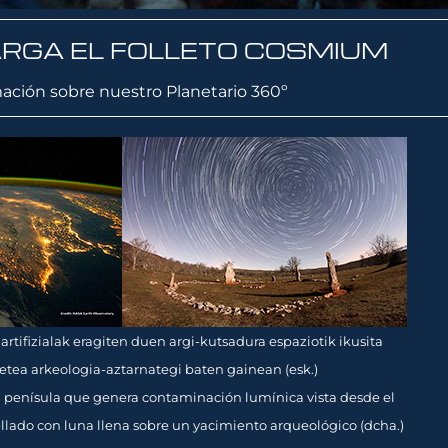
RGA EL FOLLETO COSMIUM
mación sobre nuestro Planetario 360º
rtifizialak eragiten duen argi-kutsadura espaziotik ikusita
ilbetea arkeologia-aztarnategi baten gainean (esk.)
 la penísula que genera contaminación lumínica vista desde el
trellado con luna llena sobre un yacimiento arqueológico (dcha.)