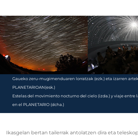
Gaueko zeru-mugimenduaren lorratzak (ezk.) eta izarren arte
PLANETARIOAN(esk.)
Estelas del movimiento nocturno del cielo (izda.) y viaje entre l
en el PLANETARIO (dcha.)
Ikasgelan bertan tailerrak antolatzen dira eta teleskopi