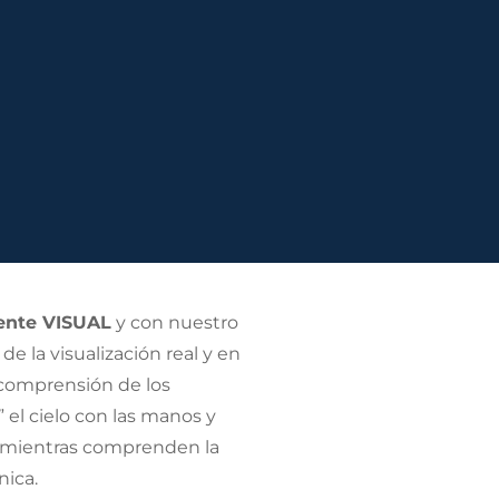
ente VISUAL
y con nuestro
 la visualización real y en
comprensión de los
 el cielo con las manos y
, mientras comprenden la
nica.