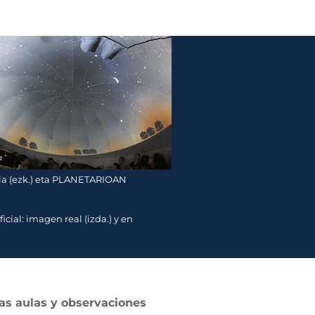
reala (ezk.) eta PLANETARIOAN
cial: imagen real (izda.) y en
ias aulas y observaciones