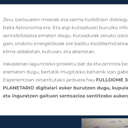
Zeru izartsuaren mirariak eta xarma hurbiltzen dizkiegu 
baita Astronomia ere. Eta argi-kutsadurari buruzko inf
sentsibilizazioa ematen diegu. Kutsadurak zeruko izarr
gain, ondorio energetikoak ere baditu biodibertsitatea
klima-aldaketan, kulturan, eta abarretan.
Irakasleriari laguntzeko proiektu bat da eta zentrora be
eramaten dugu, bertatik mugitzeko beharrik izan gabe
Esperientzian oinarritutako jarduera hau
FULLDOME 3
PLANETARIO digitalari esker burutzen dugu, kupula
eta inguratzen gaituen sentsazioa sentitzeko aukera