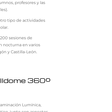
lumnos, profesores y las
les).
ro tipo de actividades
olar.
i 200 sesiones de
n nocturna en varios
gón y Castilla-León.
Fulldome 360º
taminación Lumínica,
tico, junto con aspectos