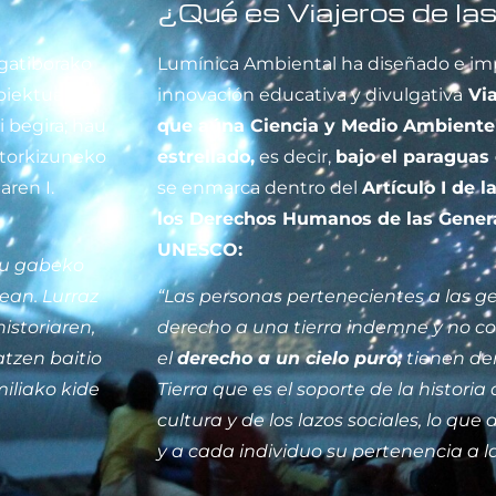
¿Qué es Viajeros de la
lgatiborako
Lumínica Ambiental ha diseñado e im
roiektuak
innovación educativa y divulgativa
Via
i begira; hau
que aúna Ciencia y Medio Ambiente 
Etorkizuneko
estrellado,
es decir,
bajo el paraguas 
ren I.
se enmarca dentro del
Artículo I de 
los Derechos Humanos de las Genera
UNESCO:
etu gabeko
ean. Lurraz
“Las personas pertenecientes a las g
istoriaren,
derecho a una tierra indemne y no 
atzen baitio
el
derecho a un cielo puro;
tienen der
iliako kide
Tierra que es el soporte de la histori
cultura y de los lazos sociales, lo qu
y a cada individuo su pertenencia a 