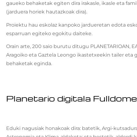
gaueko behaketak egiten dira irakasle, ikasle eta fami
(jarduera horiek hautazkoak dira).
Proiektu hau eskolaz kanpoko jardueretan edota esko
esparruan egiteko egokitu daiteke.
Orain arte, 200 saio burutu ditugu PLANETARIOAN, E
Aragoiko eta Gaztela Leongo ikastetxeekin tailer eta
behaketak eginda.
Planetario digitala Fulldo
Eduki nagusiak honakoak dira: batetik, Argi-kutsadura
Astronomia eta Klima-aldaketa; eta bestetik, alderdi k