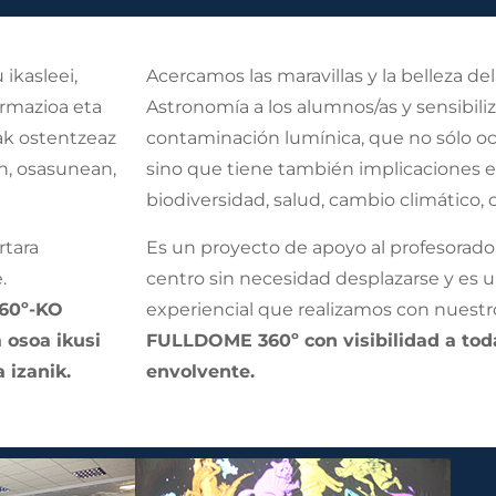
ikasleei,
Acercamos las maravillas y la belleza del 
ormazioa eta
Astronomía a los alumnos/as y sensibili
ak ostentzeaz
contaminación lumínica, que no sólo ocult
n, osasunean,
sino que tiene también implicaciones e
biodiversidad, salud, cambio climático, c
rtara
Es un proyecto de apoyo al profesorado
.
centro sin necesidad desplazarse y es 
60º-KO
experiencial que realizamos con nuest
 osoa ikusi
FULLDOME 360º con visibilidad a tod
 izanik.
envolvente.