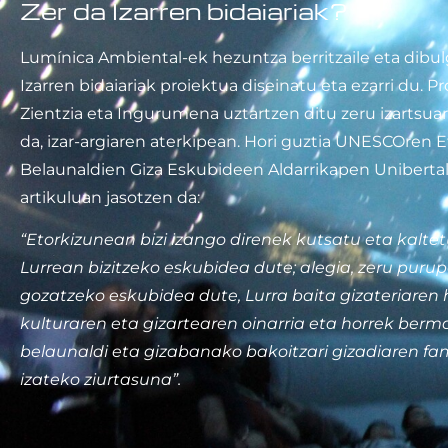
Zer da Izarren bidaiariak?
Lumínica Ambiental-ek hezuntza berritzaile eta dibu
Izarren bidaiariak proiektua diseinatu eta ezarri du. P
Zientzia eta Ingurumena uztartzen ditu zeru izartsuar
da, izar-argiaren aterkipean. Hori guztia UNESCOren 
Belaunaldien Giza Eskubideen Aldarrikapen Unibertala
artikuluan jasotzen da:
“Etorkizunean bizi izango direnek kutsatu eta kalt
Lurrean bizitzeko eskubidea dute; alegia, zeru purup
gozatzeko eskubidea dute, Lurra baita gizateriaren h
kulturaren eta gizartearen oinarria eta horrek berm
belaunaldi eta gizabanako bakoitzari gizadiaren fam
izateko ziurtasuna”.