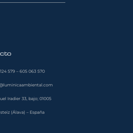
cto
124 579 – 605 063 570
o@luminicaambiental.com
el Iradier 33, bajo; 01005
steiz (Álava) – España