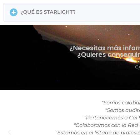
¿QUÉ ES STARLIGHT?
¿Necesitas más inform
¿Quieres conseguir 
C
"Somos colabor
"Somos audito
"Pertenecemos a Cel F
"Colaboramos con la Red 
"Estamos en el listado de profesi