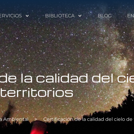
ERVICIOS
BIBLIOTECA
BLOG
EN
de la calidad del ci
territorios
a Ambiental
>
Certificación de la calidad del cielo de 