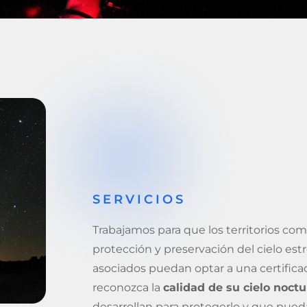
a
SERVICIOS
l
Trabajamos para que los territorios co
protección y preservación del cielo estr
asociados puedan optar a una certifica
reconozca la
calidad de su cielo noct
desarrollan para protegerlo y que pued