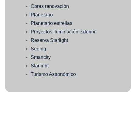
Obras renovación
Planetario
Planetario estrellas
Proyectos iluminación exterior
Reserva Starlight
Seeing
Smartcity
Starlight
Turismo Astronómico