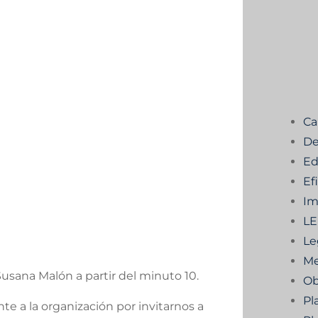
Ca
De
Ed
Ef
Im
L
Le
Me
Susana Malón a partir del minuto 10.
Ob
Pl
te a la organización por invitarnos a