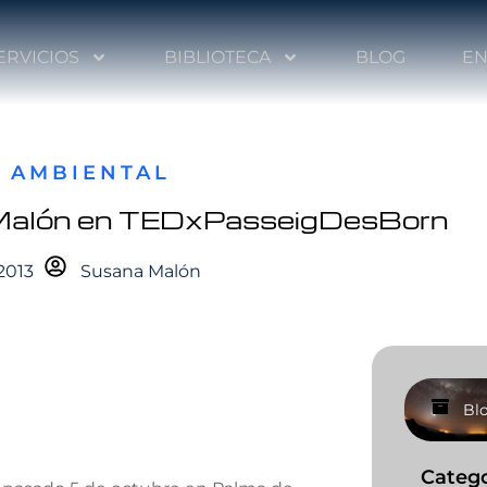
ERVICIOS
BIBLIOTECA
BLOG
EN
 AMBIENTAL
Malón en TEDxPasseigDesBorn
2013
Susana Malón
Bl
Catego