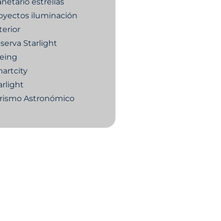
anetario estrellas
oyectos iluminación
terior
serva Starlight
eing
artcity
arlight
rismo Astronómico