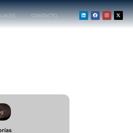
LACES
CONTACTO
og
rías