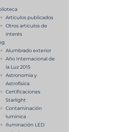
blioteca
Artículos publicados
Otros artículos de
interés
og
Alumbrado exterior
Año Internacional de
la Luz 2015
Astronomía y
Astrofísica
Certificaciones
Starlight
Contaminación
lumínica
Iluminación LED