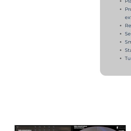
Pl
Pr
ex
Re
Se
Sm
St
Tu