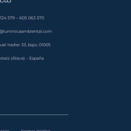
cto
124 579 – 605 063 570
o@luminicaambiental.com
el Iradier 33, bajo; 01005
steiz (Álava) – España
ookies
Normas del blog