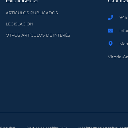
Biblioteca
Conta
ARTÍCULOS PUBLICADOS
945 
LEGISLACIÓN
inf
OTROS ARTÍCULOS DE INTERÉS
Manu
Vitoria-Ga
privacidad
Política de cookies (UE)
Más información sobre las c