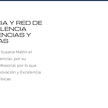
IA Y RED DE
ELENCIA
ENCIAS Y
AS
a Susana Malón el
encia», por su
fesional, por lo que
novación y Excelencia
ísicas.