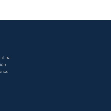
l, ha
ión
rios