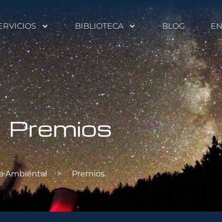
ERVICIOS
BIBLIOTECA
BLOG
EN
Premios
a Ambiental
>
Premios