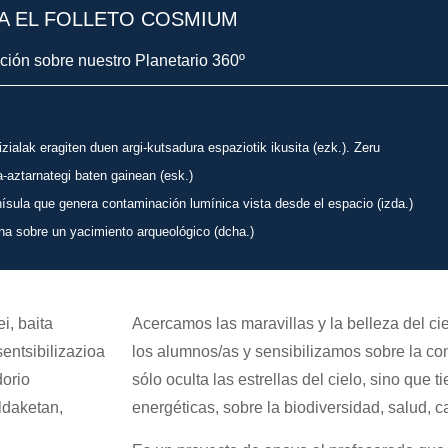
A EL FOLLETO COSMIUM
ación sobre nuestro Planetario 360º
izialak eragiten duen argi-kutsadura espaziotik ikusita (ezk.). Zeru
ia-aztarnategi baten gainean (esk.)
penísula que genera contaminación lumínica vista desde el espacio (izda.)
lena sobre un yacimiento arqueológico (dcha.)
i, baita
Acercamos las maravillas y la belleza del cie
entsibilizazioa
los alumnos/as y sensibilizamos sobre la co
dorio
sólo oculta las estrellas del cielo, sino que 
ldaketan,
energéticas, sobre la biodiversidad, salud, ca