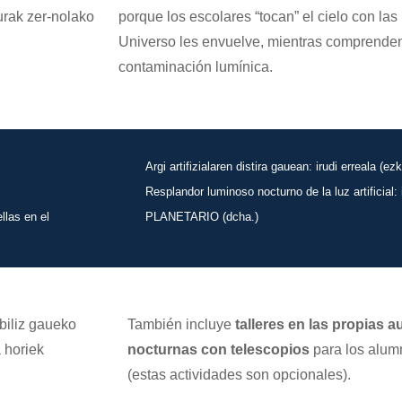
urak zer-nolako
porque los escolares “tocan” el cielo con la
Universo les envuelve, mientras comprenden
contaminación lumínica.
Argi artifizialaren distira gauean: irudi erreala 
Resplandor luminoso nocturno de la luz artificial:
llas en el
PLANETARIO (dcha.)
abiliz gaueko
También incluye
talleres en las propias 
a horiek
nocturnas con telescopios
para los alumn
(estas actividades son opcionales).