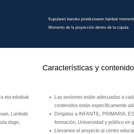
Kupularen barruko proiekzioaren hainbat moment
Momento de la proyección dentro de la cúpula.
Características y contenido
ra eta edukiak
Las sesiones están adecuadas a cada
contenidos están específicamente ad
goan, Lanbide
Dirigidas a INFANTIL, PRIMARIA, E
tuta dago,
formación, Universidad y público en g
Llevamos el proyecto al centro educat