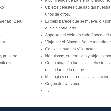
Movimientos de La Tierra: día/noche
eko
Objetos celestes que habitan nuestra
unos de otros.
garenak? Zeru
El cielo parece que se mueve, o ¿so
el cielo estrellado.
ak.
Aspecto del cielo en cada época del 
har.
Viaje por el Sistema Solar: recorrido 
Galaxias: nuestra Vía Láctea.
ak, pulsarra…
Nebulosas, supernovas y objetos exó
nik eza.
Contaminación lumínica: cielo sin estr
oscuridad de la noche.
Mitología y cultura de las civilizacion
Origen del Universo.
…