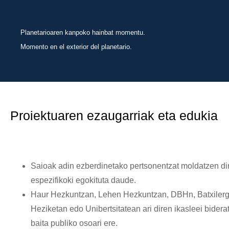
Planetarioaren kanpoko hainbat momentu.
Momento en el exterior del planetario.
Proiektuaren ezaugarriak eta edukia
Saioak adin ezberdinetako pertsonentzat moldatzen di
espezifikoki egokituta daude.
Haur Hezkuntzan, Lehen Hezkuntzan, DBHn, Batxiler
Heziketan edo Unibertsitatean ari diren ikasleei bidera
baita publiko osoari ere.