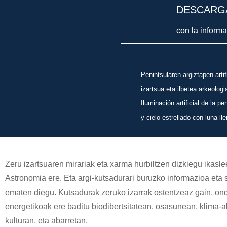
DESCARG
con la inform
Penintsularen argiztapen artif
izartsua eta ilbetea arkeolog
Iluminación artificial de la 
y cielo estrellado con luna l
Zeru izartsuaren mirariak eta xarma hurbiltzen dizkiegu ikaslee
Astronomia ere. Eta argi-kutsadurari buruzko informazioa eta s
ematen diegu. Kutsadurak zeruko izarrak ostentzeaz gain, on
energetikoak ere baditu biodibertsitatean, osasunean, klima-a
kulturan, eta abarretan.