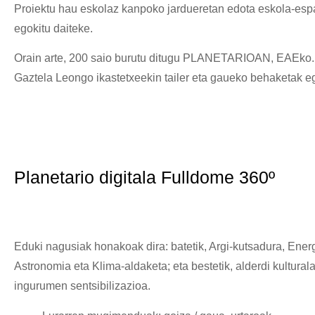
Proiektu hau eskolaz kanpoko jardueretan edota eskola-esp
egokitu daiteke.
Orain arte, 200 saio burutu ditugu PLANETARIOAN, EAEko.
Gaztela Leongo ikastetxeekin tailer eta gaueko behaketak e
Planetario digitala Fulldome 360º
Eduki nagusiak honakoak dira: batetik, Argi-kutsadura, Energ
Astronomia eta Klima-aldaketa; eta bestetik, alderdi kultural
ingurumen sentsibilizazioa.