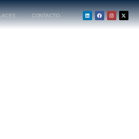
LACES
CONTACTO
º