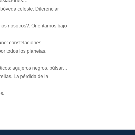
, estaciones…
 bóveda celeste. Diferenciar
mos nosotros?. Orientarnos bajo
año: constelaciones.
por todos los planetas.
ticos: agujeros negros, púlsar…
ellas. La pérdida de la
es.