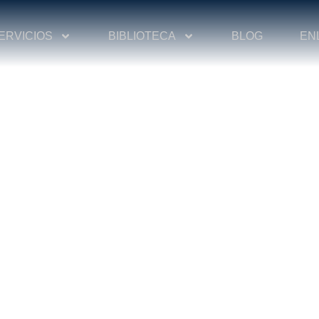
ERVICIOS
BIBLIOTECA
BLOG
EN
LANETARIO MÓVIL 360
ica Ambiental
>
COSMIUM PLANETARIO MÓVIL 360º