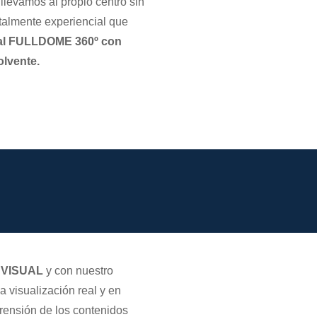
llevamos al propio centro sin
talmente experiencial que
al FULLDOME 360º con
olvente.
e VISUAL
y con nuestro
visualización real y en
ensión de los contenidos