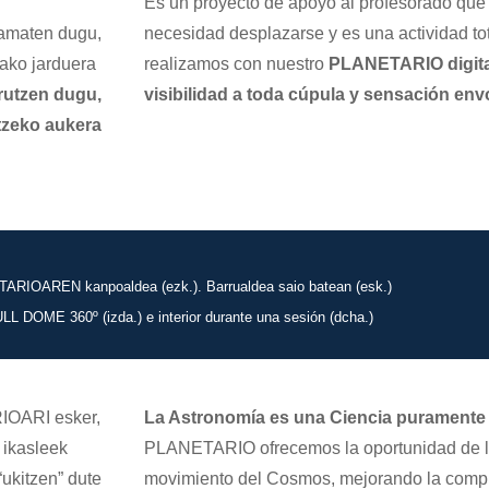
Es un proyecto de apoyo al profesorado que 
eramaten dugu,
necesidad desplazarse y es una actividad to
tako jarduera
realizamos con nuestro
PLANETARIO digit
utzen dugu,
visibilidad a toda cúpula y sensación env
itzeko aukera
IOAREN kanpoaldea (ezk.). Barrualdea saio batean (esk.)
L DOME 360º (izda.) e interior durante una sesión (dcha.)
IOARI esker,
La Astronomía es una Ciencia purament
ikasleek
PLANETARIO ofrecemos la oportunidad de la 
“ukitzen” dute
movimiento del Cosmos, mejorando la compr