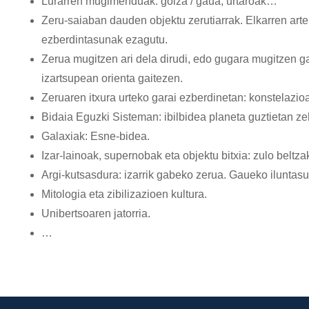
Lurarren mugimenduak: goiza / gaua, urtaroak…
Zeru-saiaban dauden objektu zerutiarrak. Elkarren art
ezberdintasunak ezagutu.
Zerua mugitzen ari dela dirudi, edo gugara mugitzen 
izartsupean orienta gaitezen.
Zeruaren itxura urteko garai ezberdinetan: konstelazio
Bidaia Eguzki Sisteman: ibilbidea planeta guztietan ze
Galaxiak: Esne-bidea.
Izar-lainoak, supernobak eta objektu bitxia: zulo beltz
Argi-kutsasdura: izarrik gabeko zerua. Gaueko iluntasu
Mitologia eta zibilizazioen kultura.
Unibertsoaren jatorria.
…