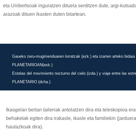
eta Unibertsoak inguratzen dituela sentitzen dute, argi-kutsad
arazoak dituen ikasten duten bitartean.
Gaueko zeru-mugimenduaren lorratzak (ezk.) eta izarren arteko bidaia
PLANETARIOAN(esk.)
Estelas del movimiento nocturno del cielo (izda.) y viaje entre las estre
PLANETARIO (dcha.)
Ikasgelan bertan tailerrak antolatzen dira eta teleskopioa er
behaketak egiten dira irakasle, ikasle eta familiekin (jarduer
hautazkoak dira).