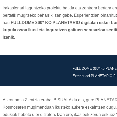
Irakasleriari laguntzeko proiektu bat da eta zentrora bertara 
bertatik mugitzeko beharrik izan gabe. Esperientzian oinarritu
hau
FULLDOME 360º-KO PLANETARIO digitalari esker bur
kupula osoa ikusi eta inguratzen gaituen sentsazioa sent
izanik.
FULL DOME 360º-ko PLANETAR
Exterior del PLANETARIO FUL
Astronomia Zientzia erabat BISUALA da eta, gure PLANETAR
Kosmosaren mugimenduan ikusteko aukera eskaintzen dugu, 
edukiak hobeto uler ditzaten. Izan ere, ikasleek zerua eskuez 