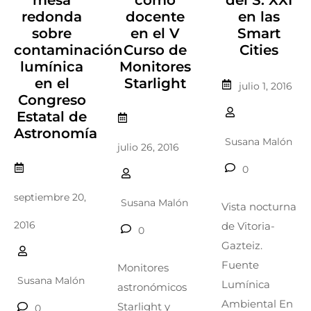
redonda
docente
en las
sobre
en el V
Smart
contaminación
Curso de
Cities
lumínica
Monitores
en el
Starlight
julio 1, 2016
Congreso
Estatal de
Astronomía
Susana Malón
julio 26, 2016
0
septiembre 20,
Susana Malón
Vista nocturna
2016
de Vitoria-
0
Gazteiz.
Fuente
Monitores
Susana Malón
Lumínica
astronómicos
Ambiental En
Starlight y
0