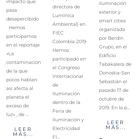
impacto que
iluminación
directora de
pasa
exterior y
Lumínica
desapercibido
smart cities
Ambiental) en
Hemos
organizada
FIEC
participamos
por Berdin
Colombia 2019
en el reportaje
Grupo, en el
Hemos
«La
Edificio
participado en
contaminación
Tabakalera de
el Congreso
de la que
Donostia-San
Internacional
pocos hablan:
Sebastián el
de
así afecta al
pasado 17 de
Iluminación
planeta el
octubre de
dentro de la
exceso de
2019. En la p...
Feria de
luz» , de ...
Iluminación y
LEER
MÁS...
Electricidad
LEER
MÁS...
FI...