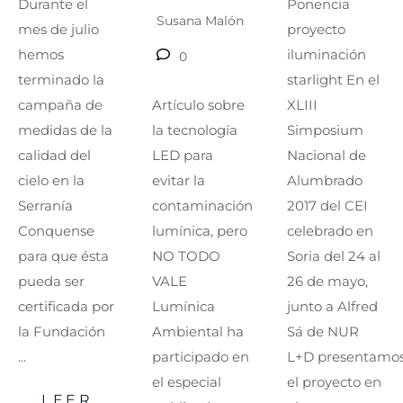
Ponencia
Durante el
Susana Malón
proyecto
mes de julio
iluminación
hemos
0
starlight En el
terminado la
XLIII
Artículo sobre
campaña de
Simposium
la tecnología
medidas de la
Nacional de
LED para
calidad del
Alumbrado
evitar la
cielo en la
2017 del CEI
contaminación
Serranía
celebrado en
lumínica, pero
Conquense
Soria del 24 al
NO TODO
para que ésta
26 de mayo,
VALE
pueda ser
junto a Alfred
Lumínica
certificada por
Sá de NUR
Ambiental ha
la Fundación
L+D presentamo
participado en
...
el proyecto en
el especial
LEER