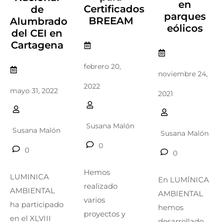
en
Certificados
de
parques
BREEAM
Alumbrado
eólicos
del CEI en
Cartagena
febrero 20,
noviembre 24,
2022
mayo 31, 2022
2021
Susana Malón
Susana Malón
Susana Malón
0
0
0
Hemos
LUMINICA
En LUMÍNICA
realizado
AMBIENTAL
AMBIENTAL
varios
ha participado
hemos
proyectos y
en el XLVIII
desarrollado