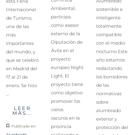
Alumbrado
esta Feria
Ambiental,
sostenible e
Internacional
participa
inteligente
de Turismo,
como asesor
totalmente
una de las
externo de la
compatible
más
Diputación de
con el medio
importantes
Ávila en el
nocturno Este
del mundo, y
proyecto
año estamos
que se celebró
europeo Night
redactando
en Madrid del
Light. El
los borradores
17 al 21 de
proyecto tiene
de las
enero. Se hizo
como objetivo
normativas
...
promover los
sobre
LEER
cielos
alumbrado
MÁS...
oscuros en la
exterior y
provincia
Publicado en:
protección del
realizando p...
Alumbrado