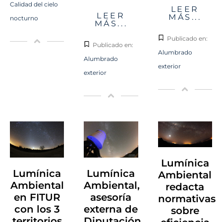
Calidad del cielo
LEER
LEER
MÁS...
nocturno
MÁS...
Publicado en:
Publicado en:
Alumbrado
Alumbrado
exterior
exterior
Lumínica
Lumínica
Lumínica
Ambiental
Ambiental
Ambiental,
redacta
en FITUR
asesoría
normativas
con los 3
externa de
sobre
territorios
Diputación