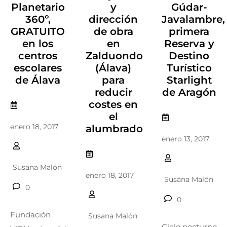
Planetario
y
Gúdar-
360º,
dirección
Javalambre,
GRATUITO
de obra
primera
en los
en
Reserva y
centros
Zalduondo
Destino
escolares
(Álava)
Turístico
de Álava
para
Starlight
reducir
de Aragón
costes en
el
enero 18, 2017
alumbrado
enero 13, 2017
Susana Malón
enero 18, 2017
Susana Malón
0
0
Fundación
Susana Malón
Cielo nocturno