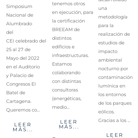
tenemos otros
Simposium
una
en ejecución, para
Nacional de
metodología
la certificación
Alumbrado
para la
BREEAM de
del
realización de
distintos
CEI celebrado del
estudios de
edificios e
25 al 27 de
impacto
infraestructuras.
Mayo del 2022
ambiental
Estamos
en el Auditorio
nocturno por
colaborando
y Palacio de
contaminación
con distintas
Congresos El
lumínica en
consultoras
Batel de
los entornos
(energéticas,
Cartagena.
de los parques
medio...
Queremos co...
eólicos.
Gracias a los ...
LEER
LEER
MÁS...
MÁS...
LEER