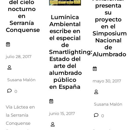
del cielo
presenta
nocturno
su
en
Lumínica
proyecto
Serranía
Ambiental
en el
Conquense
escribe en
Simposium
el especial
Nacional
de
de
Smartlighting:
Alumbrado
julio 28, 2017
Estado del
arte del
alumbrado
público
Susana Malón
mayo 30, 2017
en España
0
Susana Malón
Vía Láctea en
junio 15, 2017
la Serranía
0
Conquense