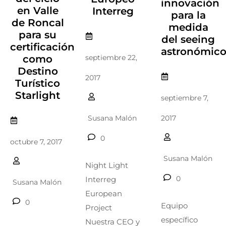
innovación
en Valle
Interreg
para la
de Roncal
medida
para su
del seeing
certificación
astronómic
como
septiembre 22,
Destino
2017
Turístico
Starlight
septiembre 7,
2017
Susana Malón
0
octubre 7, 2017
Susana Malón
Night Light
0
Interreg
Susana Malón
European
0
Equipo
Project
específico
Nuestra CEO y