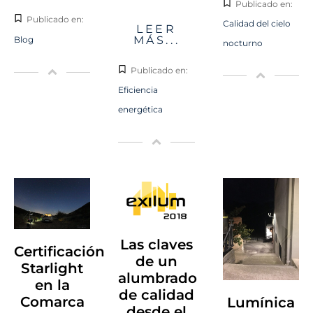
Publicado en:
Publicado en:
Calidad del cielo
LEER
MÁS...
Blog
nocturno
Publicado en:
Eficiencia
energética
Las claves
Certificación
de un
Starlight
alumbrado
en la
de calidad
Comarca
Lumínica
desde el