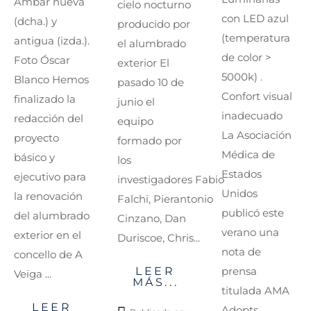
Ámbar nueva
cielo nocturno
con LED azul
(dcha.) y
producido por
(temperatura
antigua (izda.).
el alumbrado
de color >
Foto Óscar
exterior El
5000k) .
Blanco Hemos
pasado 10 de
Confort visual
finalizado la
junio el
inadecuado
redacción del
equipo
La Asociación
proyecto
formado por
Médica de
básico y
los
Estados
ejecutivo para
investigadores Fabio
Unidos
la renovación
Falchi, Pierantonio
publicó este
del alumbrado
Cinzano, Dan
verano una
exterior en el
Duriscoe, Chris...
nota de
concello de A
LEER
prensa
Veiga ...
MÁS...
titulada AMA
LEER
Adopts