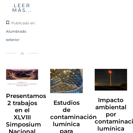
LEER
MÁS...
Publicado en:
Alumbrado
exterior
Presentamos
Impacto
Estudios
2 trabajos
ambiental
de
en el
por
contaminación
XLVIII
contaminac
lumínica
Simposium
lumínica
para
Nacional