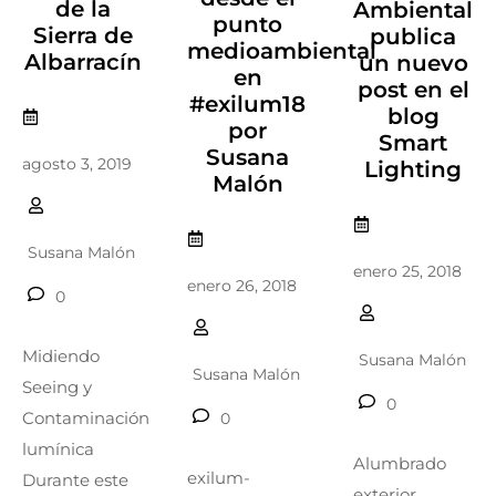
de la
Ambiental
punto
Sierra de
publica
medioambiental
Albarracín
un nuevo
en
post en el
#exilum18
blog
por
Smart
Susana
agosto 3, 2019
Lighting
Malón
Susana Malón
enero 25, 2018
enero 26, 2018
0
Midiendo
Susana Malón
Susana Malón
Seeing y
0
Contaminación
0
lumínica
Alumbrado
exilum-
Durante este
exterior