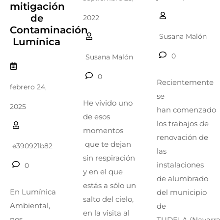
mitigación
de
2022
Contaminación
Susana Malón
Lumínica
0
Susana Malón
0
Recientemente
febrero 24,
se
He vivido uno
2025
han comenzado
de esos
los trabajos de
momentos
renovación de
que te dejan
e390921b82
las
sin respiración
instalaciones
0
y en el que
de alumbrado
estás a sólo un
En Lumínica
del municipio
salto del cielo,
Ambiental,
de
en la visita al
nos
TUDELA (Navarra