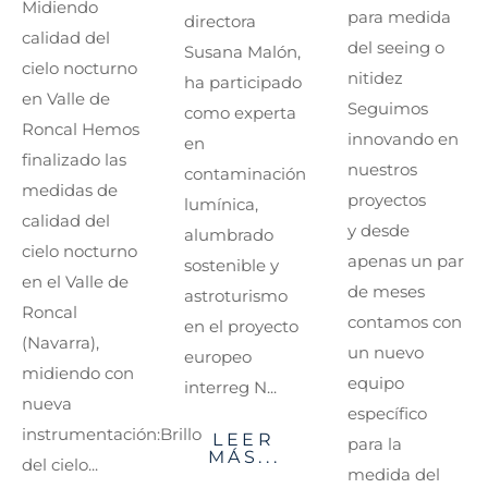
Midiendo
para medida
directora
calidad del
del seeing o
Susana Malón,
cielo nocturno
nitidez
ha participado
en Valle de
Seguimos
como experta
Roncal Hemos
innovando en
en
finalizado las
nuestros
contaminación
medidas de
proyectos
lumínica,
calidad del
y desde
alumbrado
cielo nocturno
apenas un par
sostenible y
en el Valle de
de meses
astroturismo
Roncal
contamos con
en el proyecto
(Navarra),
un nuevo
europeo
midiendo con
equipo
interreg N...
nueva
específico
instrumentación:Brillo
LEER
para la
MÁS...
del cielo...
medida del