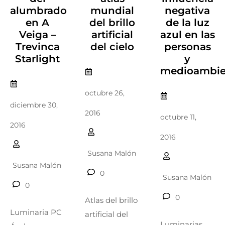
alumbrado
mundial
negativa
en A
del brillo
de la luz
Veiga –
artificial
azul en las
Trevinca
del cielo
personas
Starlight
y
medioambie
octubre 26,
diciembre 30,
2016
octubre 11,
2016
2016
Susana Malón
Susana Malón
0
Susana Malón
0
0
Atlas del brillo
Luminaria PC
artificial del
Luminarias