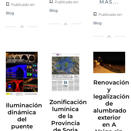
MÁS...
Publicado en:
Publicado en:
Blog
Blog
Publicado en:
Blog
Renovación
y
legalización
Zonificación
de
Iluminación
lumínica
alumbrado
dinámica
de la
exterior
del
Provincia
en A
puente
de Soria