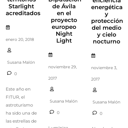
eficiencia
Starlight
de Ávila
energética
acreditados
en el
y
proyecto
protección
europeo
del medio
Night
y cielo
enero 20, 2018
Light
nocturno
Susana Malón
noviembre 29,
noviembre 3,
0
2017
2017
Este año en
FITUR, el
Susana Malón
Susana Malón
astroturismo
0
ha sido una de
0
las estrellas de
Lumínica