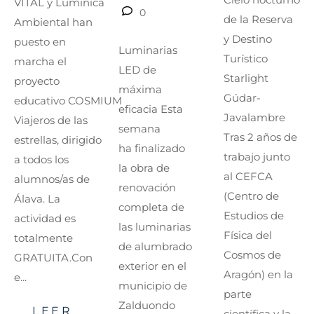
VITAL y Lumínica
0
de la Reserva
Ambiental han
y Destino
puesto en
Luminarias
Turístico
marcha el
LED de
Starlight
proyecto
máxima
Gúdar-
educativo COSMIUM
eficacia Esta
Javalambre
Viajeros de las
semana
Tras 2 años de
estrellas, dirigido
ha finalizado
trabajo junto
a todos los
la obra de
al CEFCA
alumnos/as de
renovación
(Centro de
Álava. La
completa de
Estudios de
actividad es
las luminarias
Física del
totalmente
de alumbrado
Cosmos de
GRATUITA.Con
exterior en el
Aragón) en la
e...
municipio de
parte
Zalduondo
LEER
científica y la