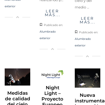
cielo y del
exterior
medio ...
LEER
MÁS...
LEER
MÁS...
Publicado en:
Alumbrado
Publicado en:
exterior
Alumbrado
exterior
Night
Medidas
Light –
Nueva
de calidad
Proyecto
instrumenta
del cielo
Europeo