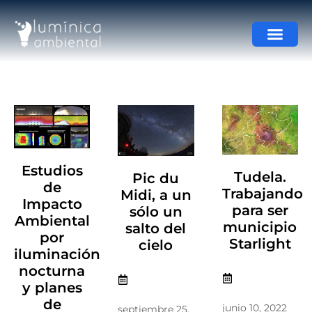
Estudios
Tudela.
Pic du
de
Trabajando
Midi, a un
Impacto
para ser
sólo un
Ambiental
municipio
salto del
por
Starlight
cielo
iluminación
nocturna
y planes
de
junio 10, 2022
septiembre 25,