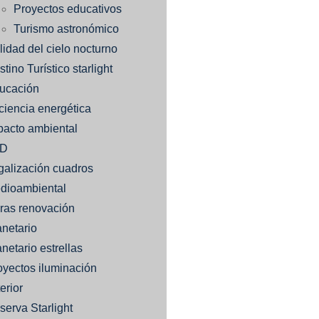
Proyectos educativos
Turismo astronómico
lidad del cielo nocturno
tino Turístico starlight
ucación
iciencia energética
pacto ambiental
ED
galización cuadros
dioambiental
ras renovación
anetario
netario estrellas
oyectos iluminación
erior
serva Starlight