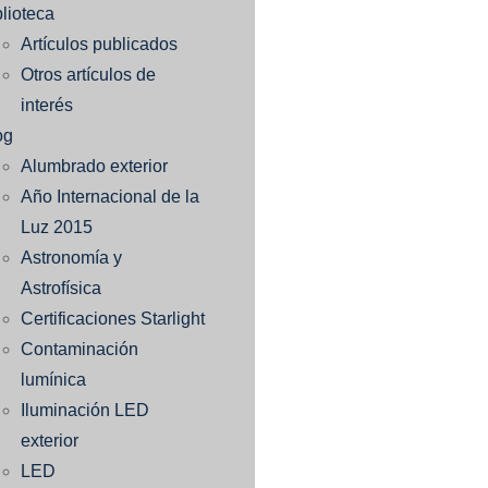
blioteca
Artículos publicados
Otros artículos de
interés
og
Alumbrado exterior
Año Internacional de la
Luz 2015
Astronomía y
Astrofísica
Certificaciones Starlight
Contaminación
lumínica
Iluminación LED
exterior
LED