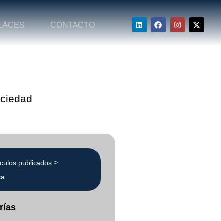
LACES
CONTACTO
ociedad
>
ículos publicados
ca
rías