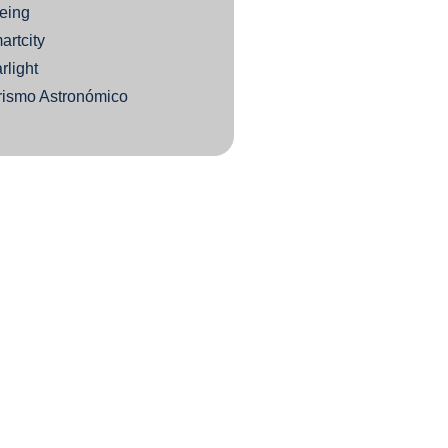
eing
artcity
rlight
rismo Astronómico