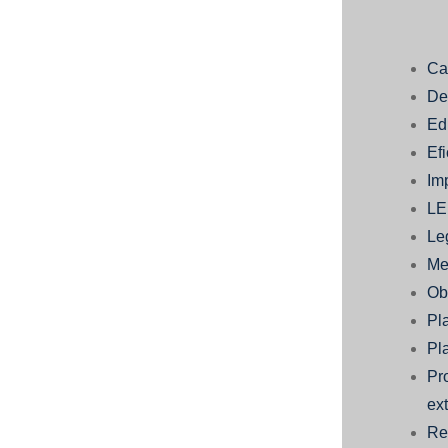
Ca
Des
Ed
Ef
Im
L
Le
Me
Ob
Pl
Pla
Pr
ext
Re