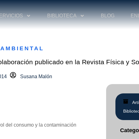
ERVICIOS
BIBLIOTECA
BLOG
EN
 AMBIENTAL
olaboración publicado en la Revista Física y S
014
Susana Malón
Art
Bibliote
trol del consumo y la contaminación
Catego