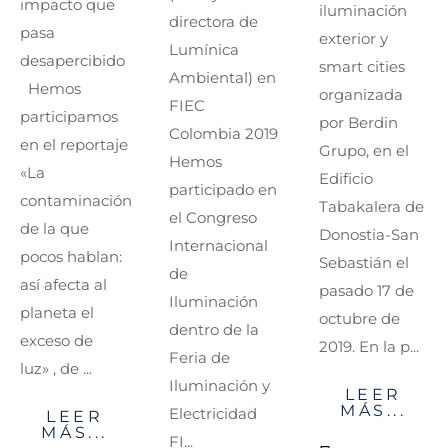
impacto que
iluminación
directora de
pasa
exterior y
Lumínica
desapercibido
smart cities
Ambiental) en
Hemos
organizada
FIEC
participamos
por Berdin
Colombia 2019
en el reportaje
Grupo, en el
Hemos
«La
Edificio
participado en
contaminación
Tabakalera de
el Congreso
de la que
Donostia-San
Internacional
pocos hablan:
Sebastián el
de
así afecta al
pasado 17 de
Iluminación
planeta el
octubre de
dentro de la
exceso de
2019. En la p...
Feria de
luz» , de ...
Iluminación y
LEER
MÁS...
Electricidad
LEER
MÁS...
FI...