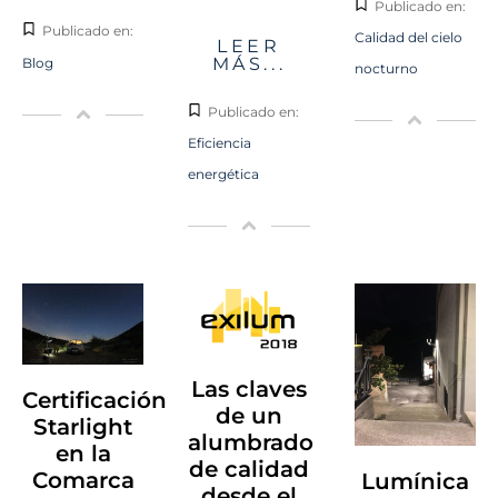
Publicado en:
Publicado en:
Calidad del cielo
LEER
MÁS...
Blog
nocturno
Publicado en:
Eficiencia
energética
Las claves
Certificación
de un
Starlight
alumbrado
en la
de calidad
Comarca
Lumínica
desde el