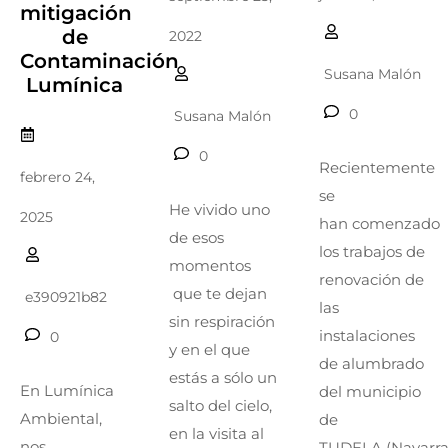
mitigación
de
2022
Contaminación
Susana Malón
Lumínica
0
Susana Malón
0
Recientemente
febrero 24,
se
He vivido uno
2025
han comenzado
de esos
los trabajos de
momentos
renovación de
que te dejan
e390921b82
las
sin respiración
instalaciones
0
y en el que
de alumbrado
estás a sólo un
En Lumínica
del municipio
salto del cielo,
Ambiental,
de
en la visita al
nos
TUDELA (Navarra