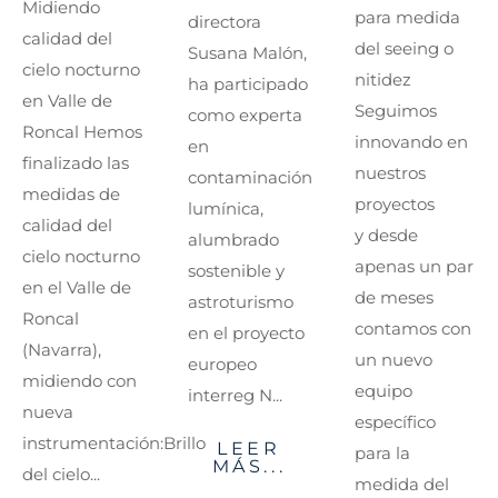
Midiendo
para medida
directora
calidad del
del seeing o
Susana Malón,
cielo nocturno
nitidez
ha participado
en Valle de
Seguimos
como experta
Roncal Hemos
innovando en
en
finalizado las
nuestros
contaminación
medidas de
proyectos
lumínica,
calidad del
y desde
alumbrado
cielo nocturno
apenas un par
sostenible y
en el Valle de
de meses
astroturismo
Roncal
contamos con
en el proyecto
(Navarra),
un nuevo
europeo
midiendo con
equipo
interreg N...
nueva
específico
instrumentación:Brillo
LEER
para la
MÁS...
del cielo...
medida del