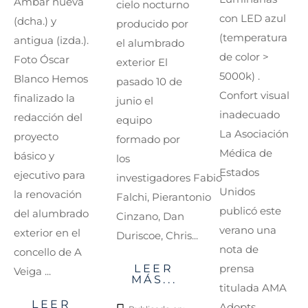
Ámbar nueva
cielo nocturno
con LED azul
(dcha.) y
producido por
(temperatura
antigua (izda.).
el alumbrado
de color >
Foto Óscar
exterior El
5000k) .
Blanco Hemos
pasado 10 de
Confort visual
finalizado la
junio el
inadecuado
redacción del
equipo
La Asociación
proyecto
formado por
Médica de
básico y
los
Estados
ejecutivo para
investigadores Fabio
Unidos
la renovación
Falchi, Pierantonio
publicó este
del alumbrado
Cinzano, Dan
verano una
exterior en el
Duriscoe, Chris...
nota de
concello de A
LEER
prensa
Veiga ...
MÁS...
titulada AMA
LEER
Adopts