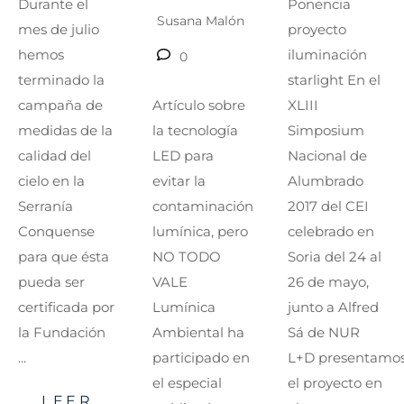
Ponencia
Durante el
Susana Malón
proyecto
mes de julio
iluminación
hemos
0
starlight En el
terminado la
XLIII
Artículo sobre
campaña de
Simposium
la tecnología
medidas de la
Nacional de
LED para
calidad del
Alumbrado
evitar la
cielo en la
2017 del CEI
contaminación
Serranía
celebrado en
lumínica, pero
Conquense
Soria del 24 al
NO TODO
para que ésta
26 de mayo,
VALE
pueda ser
junto a Alfred
Lumínica
certificada por
Sá de NUR
Ambiental ha
la Fundación
L+D presentamo
participado en
...
el proyecto en
el especial
LEER