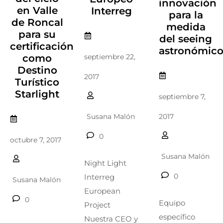
innovación
en Valle
Interreg
para la
de Roncal
medida
para su
del seeing
certificación
astronómic
como
septiembre 22,
Destino
2017
Turístico
Starlight
septiembre 7,
2017
Susana Malón
0
octubre 7, 2017
Susana Malón
Night Light
0
Interreg
Susana Malón
European
0
Equipo
Project
específico
Nuestra CEO y