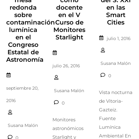
redonda
docente
en las
sobre
en el V
Smart
contaminación
Curso de
Cities
lumínica
Monitores
en el
Starlight
julio 1, 2016
Congreso
Estatal de
Astronomía
Susana Malón
julio 26, 2016
0
septiembre 20,
Susana Malón
Vista nocturna
2016
de Vitoria-
0
Gazteiz.
Fuente
Monitores
Susana Malón
Lumínica
astronómicos
Ambiental En
Starlight y
0