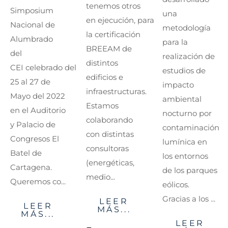
tenemos otros
Simposium
una
en ejecución, para
Nacional de
metodología
la certificación
Alumbrado
para la
BREEAM de
del
realización de
distintos
CEI celebrado del
estudios de
edificios e
25 al 27 de
impacto
infraestructuras.
Mayo del 2022
ambiental
Estamos
en el Auditorio
nocturno por
colaborando
y Palacio de
contaminación
con distintas
Congresos El
lumínica en
consultoras
Batel de
los entornos
(energéticas,
Cartagena.
de los parques
medio...
Queremos co...
eólicos.
Gracias a los ...
LEER
LEER
MÁS...
MÁS...
LEER