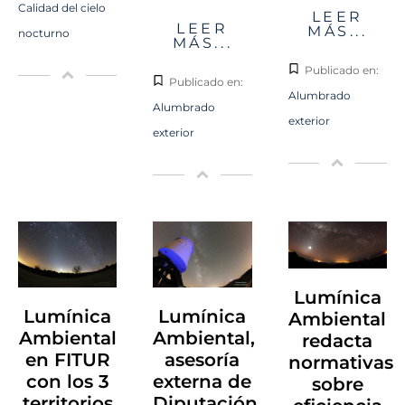
Calidad del cielo
LEER
LEER
MÁS...
nocturno
MÁS...
Publicado en:
Publicado en:
Alumbrado
Alumbrado
exterior
exterior
Lumínica
Lumínica
Lumínica
Ambiental
Ambiental
Ambiental,
redacta
en FITUR
asesoría
normativas
con los 3
externa de
sobre
territorios
Diputación