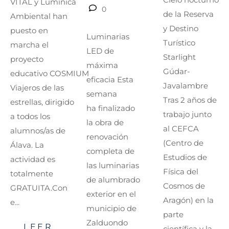
VITAL y Lumínica
0
de la Reserva
Ambiental han
y Destino
puesto en
Luminarias
Turístico
marcha el
LED de
Starlight
proyecto
máxima
Gúdar-
educativo COSMIUM
eficacia Esta
Javalambre
Viajeros de las
semana
Tras 2 años de
estrellas, dirigido
ha finalizado
trabajo junto
a todos los
la obra de
al CEFCA
alumnos/as de
renovación
(Centro de
Álava. La
completa de
Estudios de
actividad es
las luminarias
Física del
totalmente
de alumbrado
Cosmos de
GRATUITA.Con
exterior en el
Aragón) en la
e...
municipio de
parte
Zalduondo
LEER
científica y la