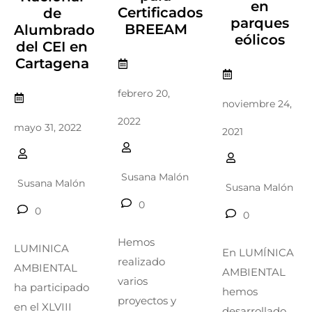
en
Certificados
de
parques
BREEAM
Alumbrado
eólicos
del CEI en
Cartagena
febrero 20,
noviembre 24,
2022
mayo 31, 2022
2021
Susana Malón
Susana Malón
Susana Malón
0
0
0
Hemos
LUMINICA
En LUMÍNICA
realizado
AMBIENTAL
AMBIENTAL
varios
ha participado
hemos
proyectos y
en el XLVIII
desarrollado