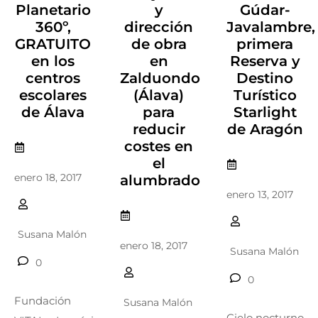
Planetario
y
Gúdar-
360º,
dirección
Javalambre,
GRATUITO
de obra
primera
en los
en
Reserva y
centros
Zalduondo
Destino
escolares
(Álava)
Turístico
de Álava
para
Starlight
reducir
de Aragón
costes en
el
enero 18, 2017
alumbrado
enero 13, 2017
Susana Malón
enero 18, 2017
Susana Malón
0
0
Fundación
Susana Malón
Cielo nocturno