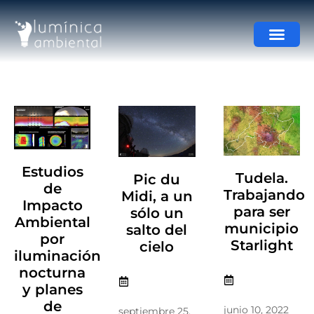
Estudios
Tudela.
Pic du
de
Trabajando
Midi, a un
Impacto
para ser
sólo un
Ambiental
municipio
salto del
por
Starlight
cielo
iluminación
nocturna
y planes
de
junio 10, 2022
septiembre 25,