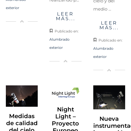
cielo y del
exterior
medio ...
LEER
MÁS...
LEER
MÁS...
Publicado en:
Alumbrado
Publicado en:
exterior
Alumbrado
exterior
Night
Medidas
Light –
Nueva
de calidad
Proyecto
instrumenta
del cielo
Europeo