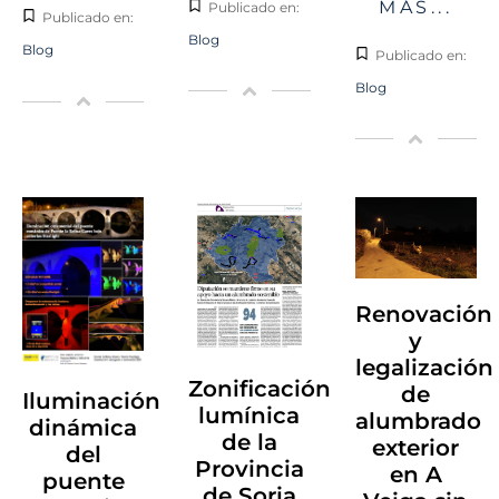
MÁS...
Publicado en:
Publicado en:
Blog
Blog
Publicado en:
Blog
Renovación
y
legalización
Zonificación
de
Iluminación
lumínica
alumbrado
dinámica
de la
exterior
del
Provincia
en A
puente
de Soria