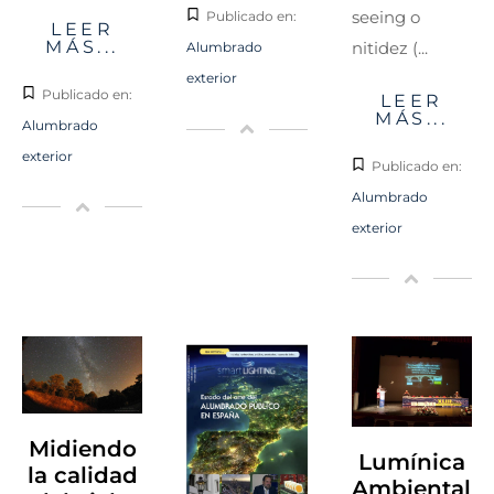
seeing o
Publicado en:
LEER
MÁS...
nitidez (...
Alumbrado
exterior
Publicado en:
LEER
MÁS...
Alumbrado
exterior
Publicado en:
Alumbrado
exterior
Midiendo
Lumínica
la calidad
Ambiental