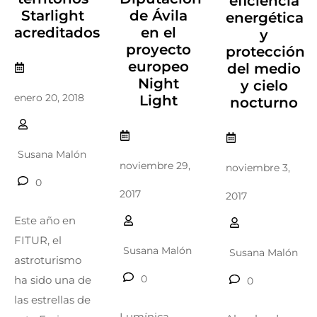
eficiencia
Starlight
de Ávila
energética
acreditados
en el
y
proyecto
protección
europeo
del medio
Night
y cielo
enero 20, 2018
Light
nocturno
Susana Malón
noviembre 29,
noviembre 3,
0
2017
2017
Este año en
FITUR, el
Susana Malón
Susana Malón
astroturismo
0
ha sido una de
0
las estrellas de
Lumínica