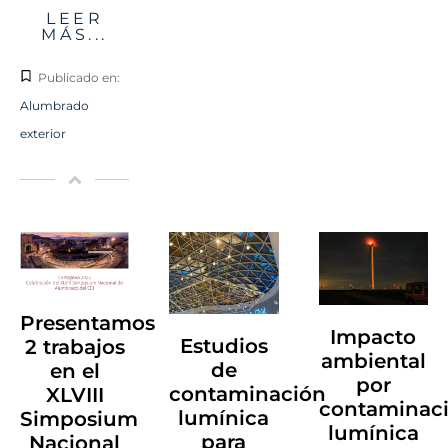
LEER
MÁS...
Publicado en:
Alumbrado
exterior
Presentamos
Impacto
Estudios
2 trabajos
ambiental
de
en el
por
contaminación
XLVIII
contaminac
lumínica
Simposium
lumínica
para
Nacional