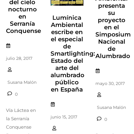
del cielo
presenta
nocturno
su
en
Lumínica
proyecto
Serranía
Ambiental
en el
Conquense
escribe en
Simposium
el especial
Nacional
de
de
Smartlighting:
Alumbrado
julio 28, 2017
Estado del
arte del
alumbrado
público
Susana Malón
mayo 30, 2017
en España
0
Susana Malón
Vía Láctea en
junio 15, 2017
la Serranía
0
Conquense