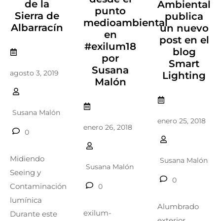
de la
Ambiental
punto
Sierra de
publica
medioambiental
Albarracín
un nuevo
en
post en el
#exilum18
blog
por
Smart
Susana
agosto 3, 2019
Lighting
Malón
Susana Malón
enero 25, 2018
enero 26, 2018
0
Midiendo
Susana Malón
Susana Malón
Seeing y
0
Contaminación
0
lumínica
Alumbrado
exilum-
Durante este
exterior