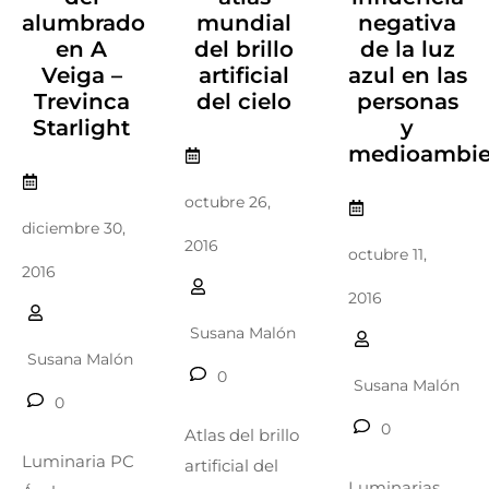
alumbrado
mundial
negativa
en A
del brillo
de la luz
Veiga –
artificial
azul en las
Trevinca
del cielo
personas
Starlight
y
medioambie
octubre 26,
diciembre 30,
2016
octubre 11,
2016
2016
Susana Malón
Susana Malón
0
Susana Malón
0
0
Atlas del brillo
Luminaria PC
artificial del
Luminarias