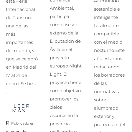
Alumbrado
esta Feria
Ambiental,
sostenible e
Internacional
participa
inteligente
de Turismo,
como asesor
totalmente
una de las
externo de la
compatible
más
Diputación de
con el medio
importantes
Ávila en el
nocturno Este
del mundo, y
proyecto
año estamos
que se celebró
europeo Night
redactando
en Madrid del
Light. El
los borradores
17 al 21 de
proyecto tiene
de las
enero. Se hizo
como objetivo
normativas
...
promover los
sobre
LEER
cielos
alumbrado
MÁS...
oscuros en la
exterior y
provincia
Publicado en:
protección del
realizando p...
Alumbrado