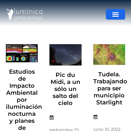
Estudios
Tudela.
Pic du
de
Trabajando
Midi, a un
Impacto
para ser
sólo un
Ambiental
municipio
salto del
por
Starlight
cielo
iluminación
nocturna
y planes
de
junio 10, 2022
septiembre 25,