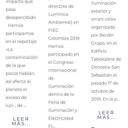
impacto que
iluminación
directora de
pasa
exterior y
Lumínica
desapercibido
smart cities
Ambiental) en
Hemos
organizada
FIEC
participamos
por Berdin
Colombia 2019
en el reportaje
Grupo, en el
Hemos
«La
Edificio
participado en
contaminación
Tabakalera de
el Congreso
de la que
Donostia-San
Internacional
pocos hablan:
Sebastián el
de
así afecta al
pasado 17 de
Iluminación
planeta el
octubre de
dentro de la
exceso de
2019. En la p...
Feria de
luz» , de ...
Iluminación y
LEER
MÁS...
Electricidad
LEER
MÁS...
FI...