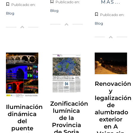
MÁS...
Publicado en:
Publicado en:
Blog
Blog
Publicado en:
Blog
Renovación
y
legalización
Zonificación
de
Iluminación
lumínica
alumbrado
dinámica
de la
exterior
del
Provincia
en A
puente
de Soria