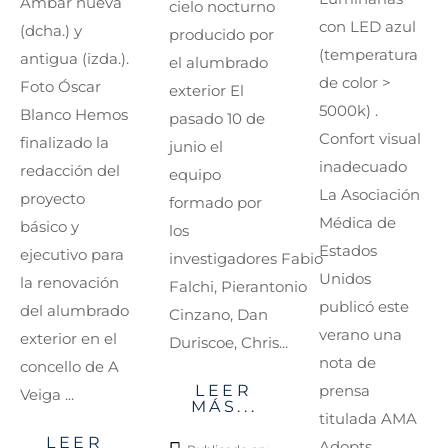
Ámbar nueva
cielo nocturno
con LED azul
(dcha.) y
producido por
(temperatura
antigua (izda.).
el alumbrado
de color >
Foto Óscar
exterior El
5000k) .
Blanco Hemos
pasado 10 de
Confort visual
finalizado la
junio el
inadecuado
redacción del
equipo
La Asociación
proyecto
formado por
Médica de
básico y
los
Estados
ejecutivo para
investigadores Fabio
Unidos
la renovación
Falchi, Pierantonio
publicó este
del alumbrado
Cinzano, Dan
verano una
exterior en el
Duriscoe, Chris...
nota de
concello de A
LEER
prensa
Veiga ...
MÁS...
titulada AMA
LEER
Adopts