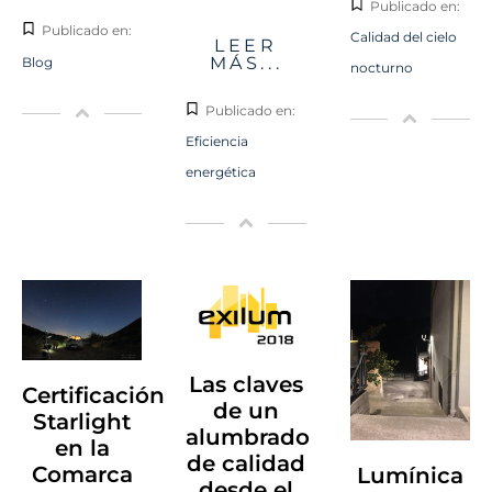
Publicado en:
Publicado en:
Calidad del cielo
LEER
MÁS...
Blog
nocturno
Publicado en:
Eficiencia
energética
Las claves
Certificación
de un
Starlight
alumbrado
en la
de calidad
Comarca
Lumínica
desde el