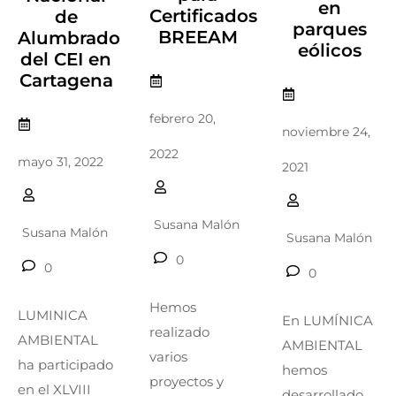
en
Certificados
de
parques
BREEAM
Alumbrado
eólicos
del CEI en
Cartagena
febrero 20,
noviembre 24,
2022
mayo 31, 2022
2021
Susana Malón
Susana Malón
Susana Malón
0
0
0
Hemos
LUMINICA
En LUMÍNICA
realizado
AMBIENTAL
AMBIENTAL
varios
ha participado
hemos
proyectos y
en el XLVIII
desarrollado