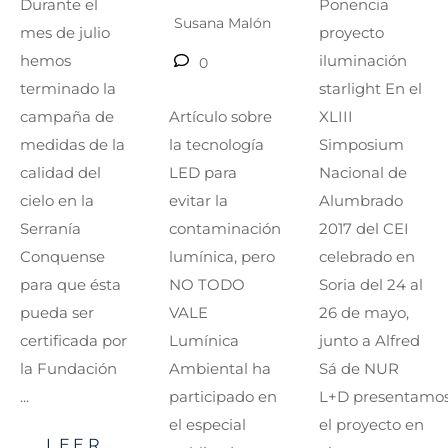
Ponencia
Durante el
Susana Malón
proyecto
mes de julio
iluminación
hemos
0
starlight En el
terminado la
XLIII
Artículo sobre
campaña de
Simposium
la tecnología
medidas de la
Nacional de
LED para
calidad del
Alumbrado
evitar la
cielo en la
2017 del CEI
contaminación
Serranía
celebrado en
lumínica, pero
Conquense
Soria del 24 al
NO TODO
para que ésta
26 de mayo,
VALE
pueda ser
junto a Alfred
Lumínica
certificada por
Sá de NUR
Ambiental ha
la Fundación
L+D presentamo
participado en
...
el proyecto en
el especial
LEER