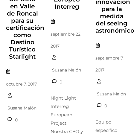
innovación
en Valle
Interreg
para la
de Roncal
medida
para su
del seeing
certificación
astronómic
como
septiembre 22,
Destino
2017
Turístico
Starlight
septiembre 7,
2017
Susana Malón
0
octubre 7, 2017
Susana Malón
Night Light
0
Interreg
Susana Malón
European
0
Equipo
Project
específico
Nuestra CEO y