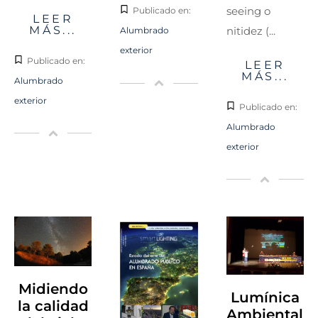
seeing o
Publicado en:
LEER
MÁS...
nitidez (...
Alumbrado
exterior
Publicado en:
LEER
MÁS...
Alumbrado
exterior
Publicado en:
Alumbrado
exterior
Midiendo
Lumínica
la calidad
Ambiental