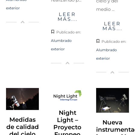
cielo y del
exterior
medio ...
LEER
MÁS...
LEER
MÁS...
Publicado en:
Alumbrado
Publicado en:
exterior
Alumbrado
exterior
Night
Medidas
Light –
Nueva
de calidad
Proyecto
instrumenta
del cielo
Europeo