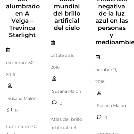
alumbrado
mundial
negativa
en A
del brillo
de la luz
Veiga –
artificial
azul en las
Trevinca
del cielo
personas
Starlight
y
medioambie
octubre 26,
diciembre 30,
2016
octubre 11,
2016
2016
Susana Malón
Susana Malón
0
Susana Malón
0
0
Atlas del brillo
Luminaria PC
artificial del
Luminarias