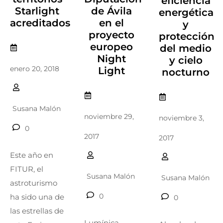
eficiencia
Starlight
de Ávila
energética
acreditados
en el
y
proyecto
protección
europeo
del medio
Night
y cielo
enero 20, 2018
Light
nocturno
Susana Malón
noviembre 29,
noviembre 3,
0
2017
2017
Este año en
FITUR, el
Susana Malón
Susana Malón
astroturismo
0
ha sido una de
0
las estrellas de
Lumínica