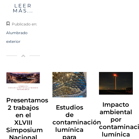
LEER
MÁS...
Publicado en:
Alumbrado
exterior
Presentamos
Impacto
Estudios
2 trabajos
ambiental
de
en el
por
contaminación
XLVIII
contaminac
lumínica
Simposium
lumínica
para
Nacional