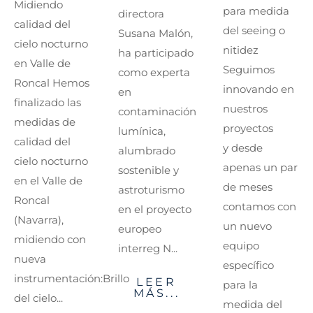
Midiendo
para medida
directora
calidad del
del seeing o
Susana Malón,
cielo nocturno
nitidez
ha participado
en Valle de
Seguimos
como experta
Roncal Hemos
innovando en
en
finalizado las
nuestros
contaminación
medidas de
proyectos
lumínica,
calidad del
y desde
alumbrado
cielo nocturno
apenas un par
sostenible y
en el Valle de
de meses
astroturismo
Roncal
contamos con
en el proyecto
(Navarra),
un nuevo
europeo
midiendo con
equipo
interreg N...
nueva
específico
instrumentación:Brillo
LEER
para la
MÁS...
del cielo...
medida del