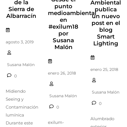
de la
Ambiental
punto
Sierra de
publica
medioambiental
Albarracín
un nuevo
en
post en el
#exilum18
blog
por
Smart
Susana
agosto 3, 2019
Lighting
Malón
Susana Malón
enero 25, 2018
enero 26, 2018
0
Midiendo
Susana Malón
Susana Malón
Seeing y
0
Contaminación
0
lumínica
Alumbrado
exilum-
Durante este
exterior