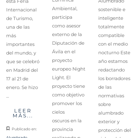
Alumbrado
esta Feria
Ambiental,
sostenible e
Internacional
participa
inteligente
de Turismo,
como asesor
totalmente
una de las
externo de la
compatible
más
Diputación de
con el medio
importantes
Ávila en el
nocturno Este
del mundo, y
proyecto
año estamos
que se celebró
europeo Night
redactando
en Madrid del
Light. El
los borradores
17 al 21 de
proyecto tiene
de las
enero. Se hizo
como objetivo
normativas
...
promover los
sobre
LEER
cielos
alumbrado
MÁS...
oscuros en la
exterior y
provincia
Publicado en:
protección del
realizando p...
Alumbrado