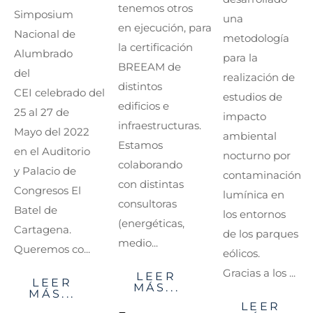
tenemos otros
Simposium
una
en ejecución, para
Nacional de
metodología
la certificación
Alumbrado
para la
BREEAM de
del
realización de
distintos
CEI celebrado del
estudios de
edificios e
25 al 27 de
impacto
infraestructuras.
Mayo del 2022
ambiental
Estamos
en el Auditorio
nocturno por
colaborando
y Palacio de
contaminación
con distintas
Congresos El
lumínica en
consultoras
Batel de
los entornos
(energéticas,
Cartagena.
de los parques
medio...
Queremos co...
eólicos.
Gracias a los ...
LEER
LEER
MÁS...
MÁS...
LEER