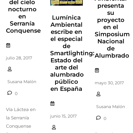
del cielo
presenta
nocturno
su
en
Lumínica
proyecto
Serranía
Ambiental
en el
Conquense
escribe en
Simposium
el especial
Nacional
de
de
Smartlighting:
Alumbrado
julio 28, 2017
Estado del
arte del
alumbrado
público
Susana Malón
mayo 30, 2017
en España
0
Susana Malón
Vía Láctea en
junio 15, 2017
la Serranía
0
Conquense