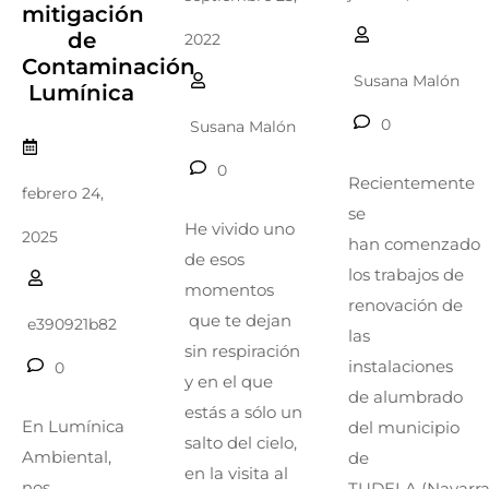
mitigación
de
2022
Contaminación
Susana Malón
Lumínica
0
Susana Malón
0
Recientemente
febrero 24,
se
He vivido uno
2025
han comenzado
de esos
los trabajos de
momentos
renovación de
que te dejan
e390921b82
las
sin respiración
instalaciones
0
y en el que
de alumbrado
estás a sólo un
En Lumínica
del municipio
salto del cielo,
Ambiental,
de
en la visita al
nos
TUDELA (Navarra