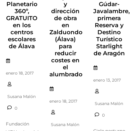
Planetario
y
Gúdar-
360º,
dirección
Javalambre,
GRATUITO
de obra
primera
en los
en
Reserva y
centros
Zalduondo
Destino
escolares
(Álava)
Turístico
de Álava
para
Starlight
reducir
de Aragón
costes en
el
enero 18, 2017
alumbrado
enero 13, 2017
Susana Malón
enero 18, 2017
Susana Malón
0
0
Fundación
Susana Malón
Cielo nocturno