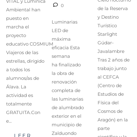
VITAL y Lumínica
0
de la Reserva
Ambiental han
y Destino
puesto en
Luminarias
Turístico
marcha el
LED de
Starlight
proyecto
máxima
Gúdar-
educativo COSMIUM
eficacia Esta
Javalambre
Viajeros de las
semana
Tras 2 años de
estrellas, dirigido
ha finalizado
trabajo junto
a todos los
la obra de
al CEFCA
alumnos/as de
renovación
(Centro de
Álava. La
completa de
Estudios de
actividad es
las luminarias
Física del
totalmente
de alumbrado
Cosmos de
GRATUITA.Con
exterior en el
Aragón) en la
e...
municipio de
parte
Zalduondo
LEER
científica y la