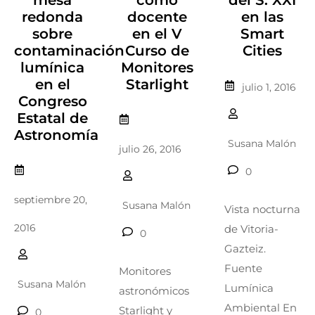
redonda
docente
en las
sobre
en el V
Smart
contaminación
Curso de
Cities
lumínica
Monitores
en el
Starlight
julio 1, 2016
Congreso
Estatal de
Astronomía
Susana Malón
julio 26, 2016
0
septiembre 20,
Susana Malón
Vista nocturna
2016
de Vitoria-
0
Gazteiz.
Fuente
Monitores
Susana Malón
Lumínica
astronómicos
Ambiental En
Starlight y
0