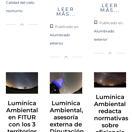
Calidad del cielo
LEER
LEER
MÁS...
nocturno
MÁS...
Publicado en:
Publicado en:
Alumbrado
Alumbrado
exterior
exterior
Lumínica
Lumínica
Lumínica
Ambiental
Ambiental
Ambiental,
redacta
en FITUR
asesoría
normativas
con los 3
externa de
sobre
territorios
Diputación