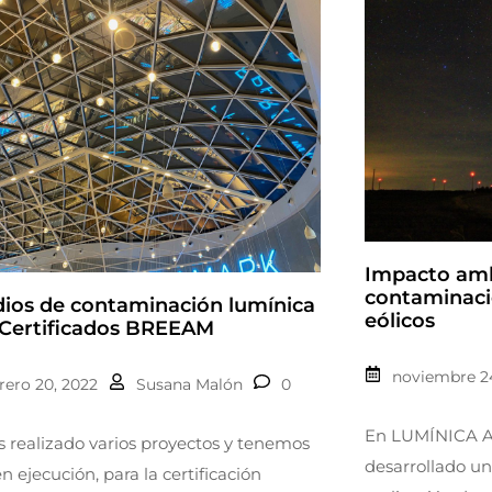
Impacto amb
contaminaci
dios de contaminación lumínica
eólicos
 Certificados BREEAM
noviembre 24
rero 20, 2022
Susana Malón
0
En LUMÍNICA 
realizado varios proyectos y tenemos
desarrollado un
en ejecución, para la certificación