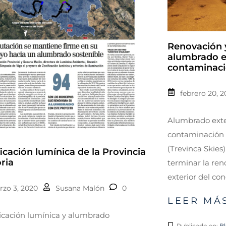
Renovación y
alumbrado ex
contaminaci
febrero 20, 
Alumbrado exte
contaminación 
(Trevinca Skie
icación lumínica de la Provincia
ria
terminar la re
exterior del con
zo 3, 2020
Susana Malón
0
LEER MÁS
icación lumínica y alumbrado
Publicado en:
B