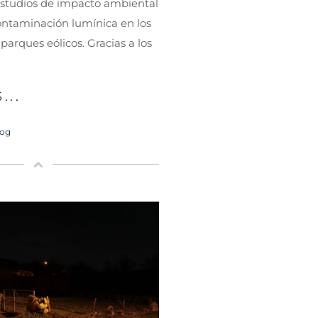
estudios de impacto ambiental
ontaminación lumínica en los
parques eólicos. Gracias a los
...
log