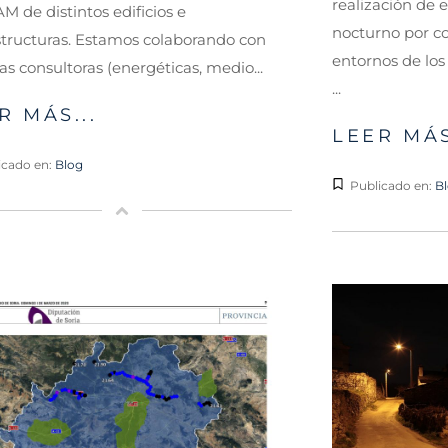
realización de 
 de distintos edificios e
nocturno por c
structuras. Estamos colaborando con
entornos de los 
tas consultoras (energéticas, medio...
...
R MÁS...
LEER MÁS
icado en:
Blog
Publicado en:
B