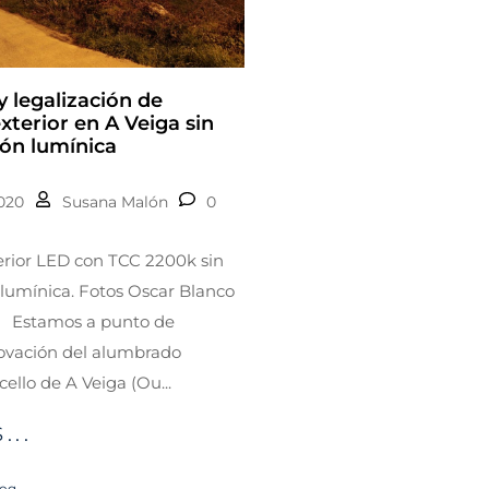
 legalización de
terior en A Veiga sin
ón lumínica
2020
Susana Malón
0
rior LED con TCC 2200k sin
lumínica. Fotos Oscar Blanco
s) Estamos a punto de
novación del alumbrado
cello de A Veiga (Ou...
...
log