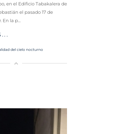
o, en el Edificio Tabakalera de
bastián el pasado 17 de
 En la p...
...
lidad del cielo nocturno