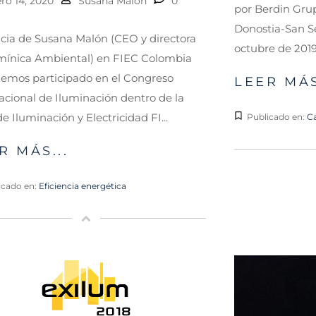
ro 14, 2020
Susana Malón
0
por Berdin Grup
Donostia-San Se
ia de Susana Malón (CEO y directora
octubre de 2019.
mínica Ambiental) en FIEC Colombia
emos participado en el Congreso
LEER MÁS
acional de Iluminación dentro de la
de Iluminación y Electricidad FI...
Publicado en:
Ca
R MÁS...
icado en:
Eficiencia energética