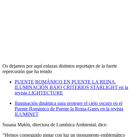
Os dejamos por aquí enlazas distintos reportajes de la fuerte
repercusión que ha tenido
PUENTE
ROMÁNICO EN PUENTE LA REINA,
ILUMINACIÓN BAJO CRITERIOS STARLIGHT en la
revista LIGHTECTURE
Iluminación dinámica para proteger el cielo oscuro en el
Puente Románico de Puente la Reina-Gares en la revista
ILUMINET
Susana Malón, directora de Lumínica Ambiental, dice:
“Hemos conseguido pintar con luz un monumento emblemático