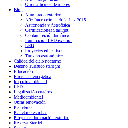
Otros artículos de interés
Blog
Alumbrado exterior
Año Internacional de la Luz 2015
Astronomía y Astrofísica
Certificaciones Starlight
Contaminación lumínica
Iluminación LED exterior
LED
Proyectos educativos
Turismo astronómico
Calidad del cielo nocturno
Destino Turístico starlight
Educación
Eficiencia energética
Impacto ambiental
LED
Legalización cuadros
Medioambiental
Obras renovación
Planetario
Planetario estrellas
Proyectos iluminación exterior
Reserva Starlight
Seeing