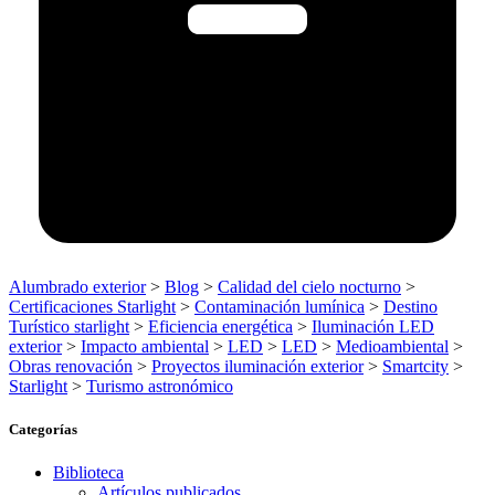
Alumbrado exterior
>
Blog
>
Calidad del cielo nocturno
>
Certificaciones Starlight
>
Contaminación lumínica
>
Destino
Turístico starlight
>
Eficiencia energética
>
Iluminación LED
exterior
>
Impacto ambiental
>
LED
>
LED
>
Medioambiental
>
Obras renovación
>
Proyectos iluminación exterior
>
Smartcity
>
Starlight
>
Turismo astronómico
Categorías
Biblioteca
Artículos publicados