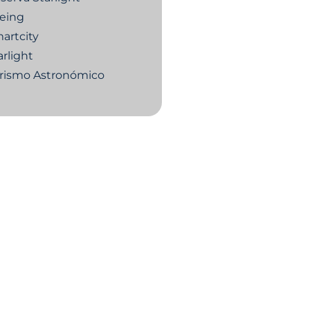
eing
artcity
arlight
rismo Astronómico