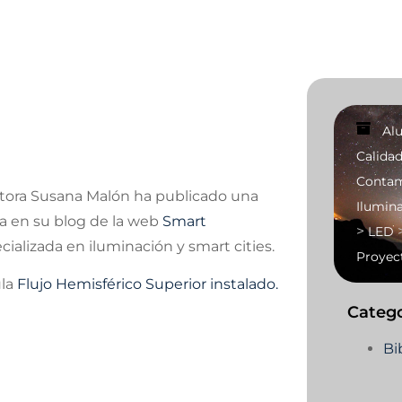
Al
Calidad
Contam
ctora Susana Malón ha publicado una
Ilumina
a en su blog de la web
Smart
>
LED
ializada en iluminación y smart cities.
Proyect
ula
Flujo Hemisférico Superior instalado.
Catego
Bi