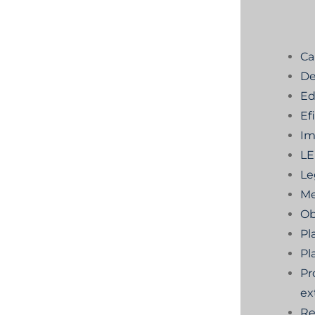
Ca
De
Ed
Ef
Im
L
Le
Me
Ob
Pl
Pl
Pr
ex
Re