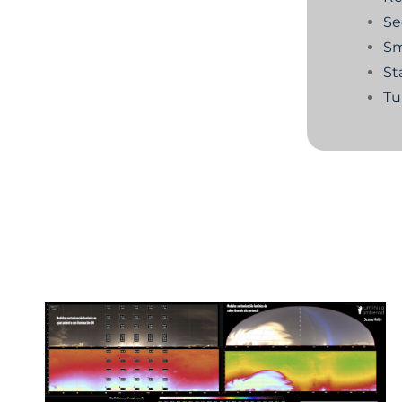
Se
Sm
St
Tu