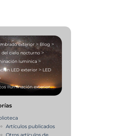
>
>
umbrado exterior
Blog
>
 del cielo nocturno
>
inación lumínica
>
ción LED exterior
LED
>
os iluminación exterior
rías
blioteca
Artículos publicados
Otros artículos de