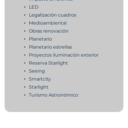
LED
Legalización cuadros
Medioambiental
Obras renovación
Planetario
Planetario estrellas
Proyectos iluminación exterior
Reserva Starlight
Seeing
Smartcity
Starlight
Turismo Astronómico