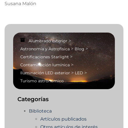
Susana Malón
>
Alumbrado exterior
>
>
Astronomía y Astrofísica
Blog
>
Certificaciones Starlight
>
Contaminación lumínica
>
>
Iluminación LED exterior
LED
Turismo astronómico
Categorías
Biblioteca
Artículos publicados
Otros artículos de interés