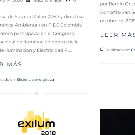
ro 14, 2020
Susana Malón
0
por Berdin Grup
Donostia-San Se
ia de Susana Malón (CEO y directora
octubre de 2019.
mínica Ambiental) en FIEC Colombia
emos participado en el Congreso
LEER MÁS
acional de Iluminación dentro de la
de Iluminación y Electricidad FI...
Publicado en:
Ca
R MÁS...
icado en:
Eficiencia energética