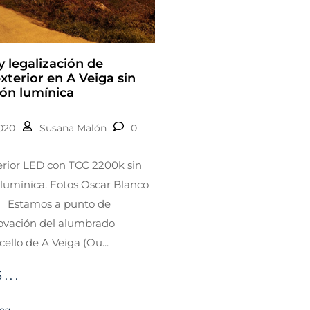
 legalización de
terior en A Veiga sin
ón lumínica
2020
Susana Malón
0
rior LED con TCC 2200k sin
lumínica. Fotos Oscar Blanco
s) Estamos a punto de
novación del alumbrado
cello de A Veiga (Ou...
...
log