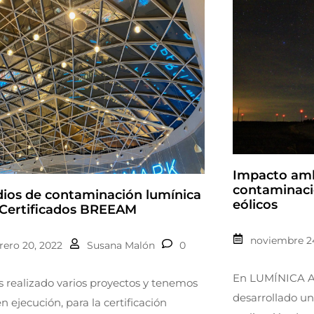
Impacto amb
contaminaci
dios de contaminación lumínica
eólicos
 Certificados BREEAM
noviembre 24
rero 20, 2022
Susana Malón
0
En LUMÍNICA 
realizado varios proyectos y tenemos
desarrollado un
en ejecución, para la certificación