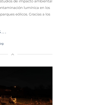
estudios de impacto ambiental
ontaminación lumínica en los
parques eólicos. Gracias a los
...
log