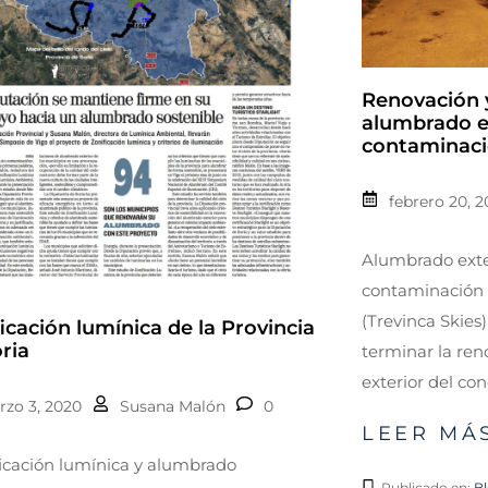
Renovación y
alumbrado ex
contaminaci
febrero 20, 
Alumbrado exte
contaminación 
(Trevinca Skie
icación lumínica de la Provincia
ria
terminar la re
exterior del con
zo 3, 2020
Susana Malón
0
LEER MÁS
icación lumínica y alumbrado
Publicado en:
B