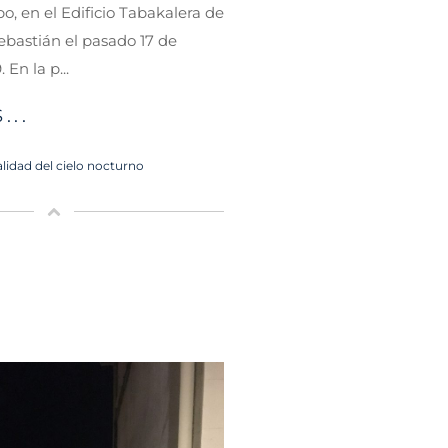
o, en el Edificio Tabakalera de
bastián el pasado 17 de
 En la p...
...
lidad del cielo nocturno