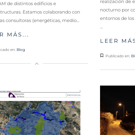
realización de 
 de distintos edificios e
nocturno por c
structuras. Estamos colaborando con
entornos de los 
tas consultoras (energéticas, medio...
...
R MÁS...
LEER MÁS
icado en:
Blog
Publicado en:
B